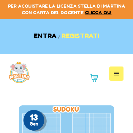
PER ACQUISTARE LA LICENZA STELLA DI MARTINA
CON CARTA DEL DOCENTE
CLICCA QUI
HOME
LA PIATTAFORMA
PREZZI
ENTRA
REGISTRATI
/
L’ANGOLO DOCENTI
MANUALI
WEBINAR
EVENTI
SHOP
BLOG
CONTATTI
13
Gen