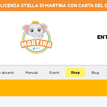
HOME
 LICENZA STELLA DI MARTINA CON CARTA DEL
LA PIATTAFORMA
PREZZI
L’ANGOLO DOCENTI
EN
MANUALI
WEBINAR
EVENTI
SHOP
o docenti
Manuali
Eventi
Shop
Blog
BLOG
CONTATTI