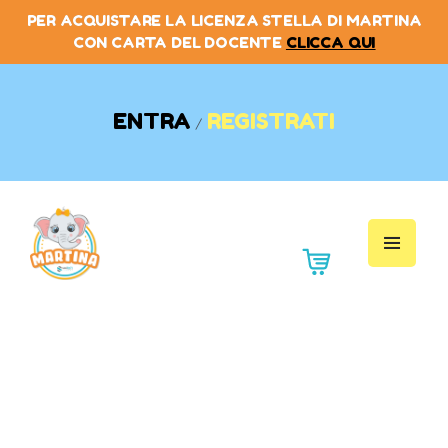
PER ACQUISTARE LA LICENZA STELLA DI MARTINA
CON CARTA DEL DOCENTE
CLICCA QUI
HOME
LA PIATTAFORMA
PREZZI
ENTRA
REGISTRATI
/
L’ANGOLO DOCENTI
MANUALI
WEBINAR
EVENTI
SHOP
BLOG
CONTATTI
La piattaforma