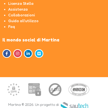
Licenza Stella
Assistenza
Collaborazioni
Guida all’utilizzo
Faq
Il mondo social di Martina
Martina © 2026. Un progetto di