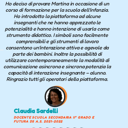
Ho deciso di provare Martina in occasione di un
Ho co
corso di formazione per la scuola dell’infanzia.
frequ
Ho introdotto la piattaforma ad alcune
Consi
e
insegnanti che ne hanno apprezzato le
bambi
potenzialità e hanno intenzione di usarla come
mi chi
strumento didattico. I simboli sono facilmente
molto s
comprensibili e gli strumenti di lavoro
molte a
consentono un’interazione attiva e agevole da
veloce
parte dei bambini. Inoltre la possibilità di
modo
utilizzare contemporaneamente la modalità di
della
comunicazione asincrona e sincrona potenzia la
capacità di interazione insegnante – alunno.
Ringrazio tutti gli operatori della piattaforma.
L
MA
SA
Claudia Sardelli
DOCENTE SCUOLA SECONDARIA II° GRADO E
FUTURA DS A.S. 2021-2022